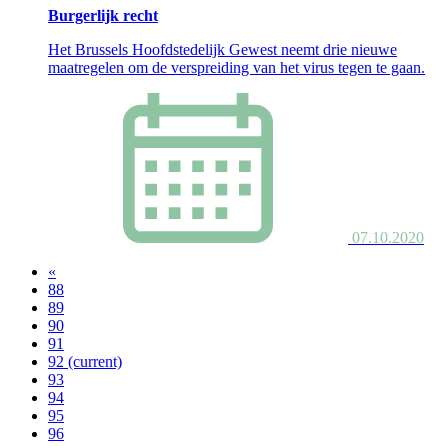
Burgerlijk recht
Het Brussels Hoofdstedelijk Gewest neemt drie nieuwe
maatregelen om de verspreiding van het virus tegen te gaan.
07.10.2020
«
88
89
90
91
92
(current)
93
94
95
96