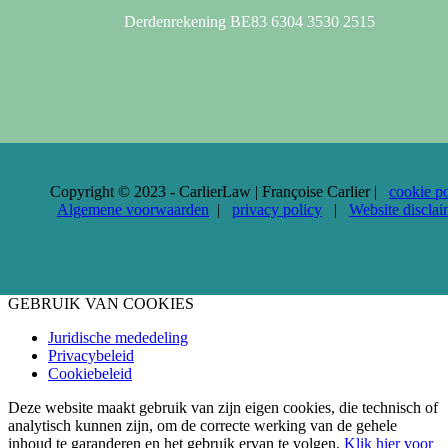
Derdenrekening BE83 6304 3530 2515
Copyright © 2023 - CarlierLaw | Françoise Carlier |
cookie po
Algemene voorwaarden
|
privacy policy
|
Website disclai
GEBRUIK VAN COOKIES
Juridische mededeling
Privacybeleid
Cookiebeleid
Deze website maakt gebruik van zijn eigen cookies, die technisch of
analytisch kunnen zijn, om de correcte werking van de gehele
inhoud te garanderen en het gebruik ervan te volgen.
Klik hier voor