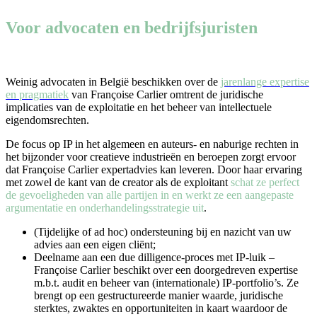
Voor advocaten en bedrijfsjuristen
Weinig advocaten in België beschikken over de
jarenlange expertise
en pragmatiek
van Françoise Carlier omtrent de juridische
implicaties van de exploitatie en het beheer van intellectuele
eigendomsrechten.
De focus op IP in het algemeen en auteurs- en naburige rechten in
het bijzonder voor creatieve industrieën en beroepen zorgt ervoor
dat Françoise Carlier expertadvies kan leveren. Door haar ervaring
met zowel de kant van de creator als de exploitant
schat ze perfect
de gevoeligheden van alle partijen in en werkt ze een aangepaste
argumentatie en onderhandelingsstrategie uit
.
(Tijdelijke of ad hoc) ondersteuning bij en nazicht van uw
advies aan een eigen cliënt;
Deelname aan een due dilligence-proces met IP-luik –
Françoise Carlier beschikt over een doorgedreven expertise
m.b.t. audit en beheer van (internationale) IP-portfolio’s. Ze
brengt op een gestructureerde manier waarde, juridische
sterktes, zwaktes en opportuniteiten in kaart waardoor de