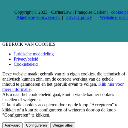
Copyright © 2023 - CarlierLaw | Françoise Carlier |
cookie po
Algemene voorwaarden
|
privacy policy
|
Website disclai
GEBRUIK VAN COOKIES
Juridische mededeling
Privacybeleid
Cookiebeleid
Deze website maakt gebruik van zijn eigen cookies, die technisch of
analytisch kunnen zijn, om de correcte werking van de gehele
inhoud te garanderen en het gebruik ervan te volgen.
Klik hier voor
meer informatie
.
Als u naar het cookiebeleid gaat, kunt u via de banner cookies
instellen of weigeren.
U kunt alle cookies accepteren door op de knop "Accepteren" te
klikken of u kunt ze configureren of weigeren door op de knop
"Configureren" te klikken.
Aanvaard
Configureren
Weiger alles