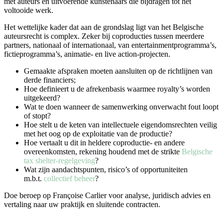
met auteurs en uitvoerende kunstenaars die bijdragen tot het
voltooide werk.
Het wettelijke kader dat aan de grondslag ligt van het Belgische
auteursrecht is complex. Zeker bij coproducties tussen meerdere
partners, nationaal of internationaal, van entertainmentprogramma’s,
fictieprogramma’s, animatie- en live action-projecten.
Gemaakte afspraken moeten aansluiten op de richtlijnen van
derde financiers;
Hoe definieert u de afrekenbasis waarmee royalty’s worden
uitgekeerd?
Wat te doen wanneer de samenwerking onverwacht fout loopt
of stopt?
Hoe stelt u de keten van intellectuele eigendomsrechten veilig
met het oog op de exploitatie van de productie?
Hoe vertaalt u dit in heldere coproductie- en andere
overeenkomsten, rekening houdend met de strikte
Belgische
tax shelter-regelgeving
?
Wat zijn aandachtspunten, risico’s of opportuniteiten
m.b.t.
collectief beheer
?
Doe beroep op Françoise Carlier voor analyse, juridisch advies en
vertaling naar uw praktijk en sluitende contracten.