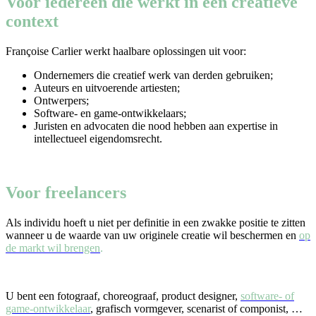
Voor iedereen die werkt in een creatieve
context
Françoise Carlier werkt haalbare oplossingen uit voor:
Ondernemers die creatief werk van derden gebruiken;
Auteurs en uitvoerende artiesten;
Ontwerpers;
Software- en game-ontwikkelaars;
Juristen en advocaten die nood hebben aan expertise in
intellectueel eigendomsrecht.
Voor freelancers
Als individu hoeft u niet per definitie in een zwakke positie te zitten
wanneer u de waarde van uw originele creatie wil beschermen en
op
de markt wil brengen
.
U bent een fotograaf, choreograaf, product designer,
software- of
game-ontwikkelaar
, grafisch vormgever, scenarist of componist, …