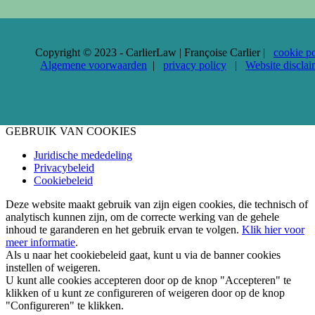
Copyright © 2023 - CarlierLaw | Françoise Carlier |
cookie po
Algemene voorwaarden
|
privacy policy
|
Website disclai
GEBRUIK VAN COOKIES
Juridische mededeling
Privacybeleid
Cookiebeleid
Deze website maakt gebruik van zijn eigen cookies, die technisch of
analytisch kunnen zijn, om de correcte werking van de gehele
inhoud te garanderen en het gebruik ervan te volgen.
Klik hier voor
meer informatie
.
Als u naar het cookiebeleid gaat, kunt u via de banner cookies
instellen of weigeren.
U kunt alle cookies accepteren door op de knop "Accepteren" te
klikken of u kunt ze configureren of weigeren door op de knop
"Configureren" te klikken.